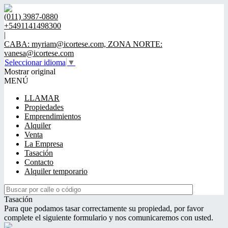
(011) 3987-0880
+5491141498300
|
CABA: myriam@icortese.com, ZONA NORTE:
vanesa@icortese.com
Seleccionar idioma
▼
Mostrar original
MENÚ
LLAMAR
Propiedades
Emprendimientos
Alquiler
Venta
La Empresa
Tasación
Contacto
Alquiler temporario
Tasación
Para que podamos tasar correctamente su propiedad, por favor
complete el siguiente formulario y nos comunicaremos con usted.