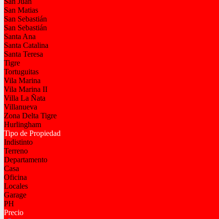
San Juan
San Matias
San Sebastián
San Sebastián
Santa Ana
Santa Catalina
Santa Teresa
Tigre
Tortuguitas
Vila Marina
Vila Marina II
Villa La Ñata
Villanueva
Zona Delta Tigre
Hurlingham
Tipo de Propiedad
Indistinto
Terreno
Departamento
Casa
Oficina
Locales
Garage
PH
Precio