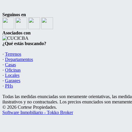
Seguinos en
Asociados con
¿Qué estás buscando?
·
Terrenos
·
Departamentos
·
Casas
·
Oficinas
·
Locales
·
Garages
·
PHs
Todas las medidas enunciadas son meramente orientativas, las medidas
ilustrativos y no contractuales. Los precios enunciados son meramente 
© 2026 Cortese Propiedades.
Software Inmobiliario - Tokko Broker