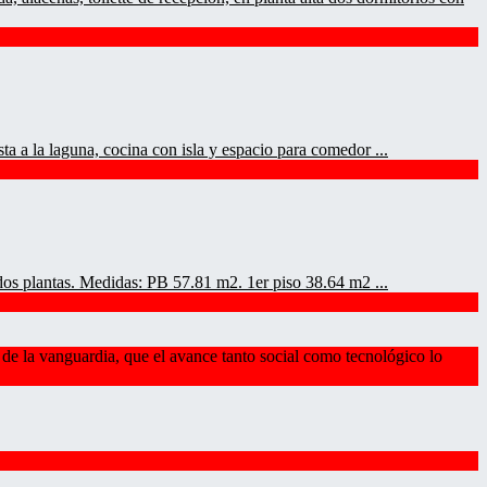
ta a la laguna, cocina con isla y espacio para comedor ...
 dos plantas. Medidas: PB 57.81 m2. 1er piso 38.64 m2 ...
de la vanguardia, que el avance tanto social como tecnológico lo