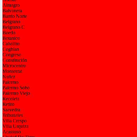
Almagro
Balvanera
Barrio Norte
Belgrano
Belgrano C
Boedo
Botanico
Caballito
Coghlan
Congreso
Constitución
Microcentro
Monserrat
Nuñez
Palermo
Palermo Soho
Palermo Viejo
Recoleta
Retiro
Saavedra
Tribunales
Villa Crespo
Villa Urquiza
Acassuso