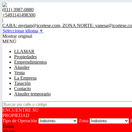
(011) 3987-0880
+5491141498300
|
CABA: myriam@icortese.com, ZONA NORTE: vanesa@icortese.c
Seleccionar idioma
▼
Mostrar original
MENÚ
LLAMAR
Propiedades
Emprendimientos
Alquiler
Venta
La Empresa
Tasación
Contacto
Alquiler temporario
ENCUENTRE SU
PROPIEDAD
Tipo de Operación
Zona
Todos
Abasto