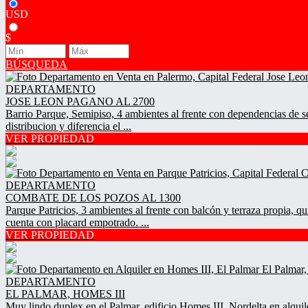
USD
$
BÚSQUEDA
DEPARTAMENTO
JOSE LEON PAGANO AL 2700
Barrio Parque, Semipiso, 4 ambientes al frente con dependencias de se
distribucion y diferencia el ...
VER PROPIEDAD
DEPARTAMENTO
COMBATE DE LOS POZOS AL 1300
Parque Patricios, 3 ambientes al frente con balcón y terraza propia, 
cuenta con placard empotrado. ...
VER PROPIEDAD
DEPARTAMENTO
EL PALMAR, HOMES III
Muy lindo duplex en el Palmar, edificio Homes III, Nordelta en alquil