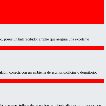
do, posee un hall recibidor amplio que asegura una excelente
lcón, conecta con un ambiente de escritorio/oficina o dormitorio,
 alacenas, toilette de recepción, en planta alta dos dormitorios con