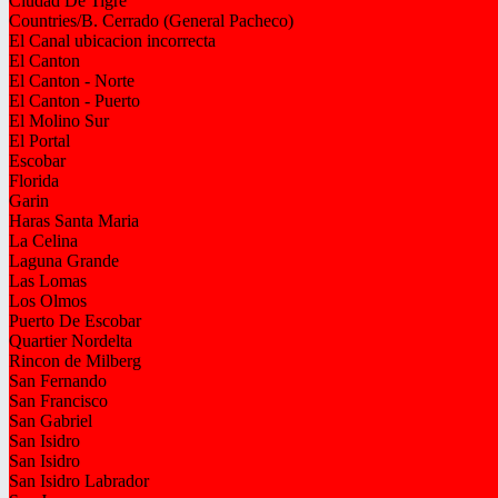
Ciudad De Tigre
Countries/B. Cerrado (General Pacheco)
El Canal ubicacion incorrecta
El Canton
El Canton - Norte
El Canton - Puerto
El Molino Sur
El Portal
Escobar
Florida
Garin
Haras Santa Maria
La Celina
Laguna Grande
Las Lomas
Los Olmos
Puerto De Escobar
Quartier Nordelta
Rincon de Milberg
San Fernando
San Francisco
San Gabriel
San Isidro
San Isidro
San Isidro Labrador