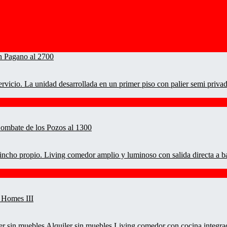
rvicio. La unidad desarrollada en un primer piso con palier semi priva
quincho propio. Living comedor amplio y luminoso con salida directa a ba
er sin muebles Alquiler sin muebles Living comedor con cocina integrada,